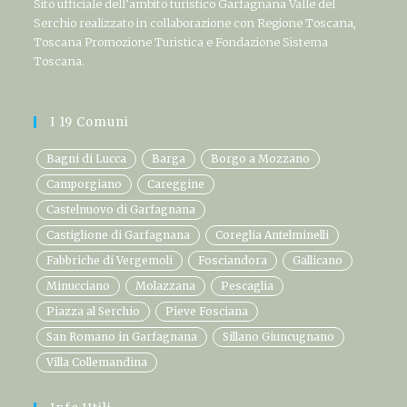
Sito ufficiale dell’ambito turistico Garfagnana Valle del
Serchio realizzato in collaborazione con Regione Toscana,
Toscana Promozione Turistica e Fondazione Sistema
Toscana.
I 19 Comuni
Bagni di Lucca
Barga
Borgo a Mozzano
Camporgiano
Careggine
Castelnuovo di Garfagnana
Castiglione di Garfagnana
Coreglia Antelminelli
Fabbriche di Vergemoli
Fosciandora
Gallicano
Minucciano
Molazzana
Pescaglia
Piazza al Serchio
Pieve Fosciana
San Romano in Garfagnana
Sillano Giuncugnano
Villa Collemandina