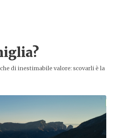
miglia?
che di inestimabile valore: scovarli è la
parchi-avv