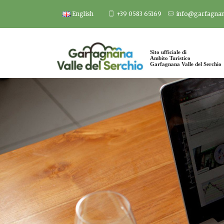
Salta
English
+39 0583 65169
info@garfagnana
al
contenuto
Sito ufficiale di
Ambito Turistico
Garfagnana Valle del Serchio