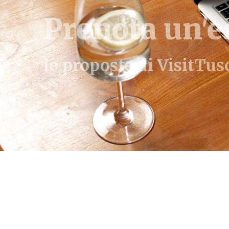
Prenota un'e
le proposte di VisitTu