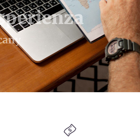
sperienza
scany