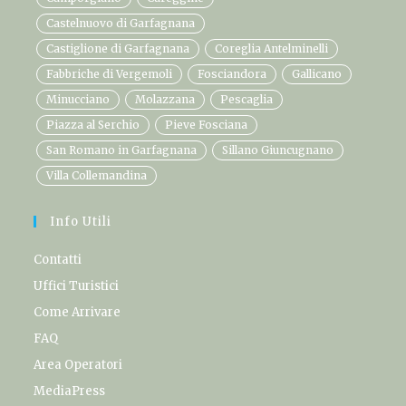
Castelnuovo di Garfagnana
Castiglione di Garfagnana
Coreglia Antelminelli
Fabbriche di Vergemoli
Fosciandora
Gallicano
Minucciano
Molazzana
Pescaglia
Piazza al Serchio
Pieve Fosciana
San Romano in Garfagnana
Sillano Giuncugnano
Villa Collemandina
Info Utili
Contatti
Uffici Turistici
Come Arrivare
FAQ
Area Operatori
MediaPress