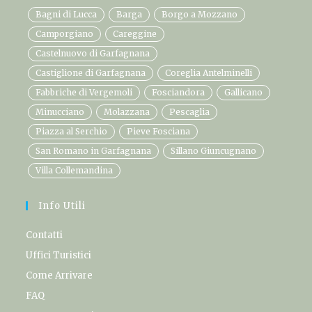
Bagni di Lucca
Barga
Borgo a Mozzano
Camporgiano
Careggine
Castelnuovo di Garfagnana
Castiglione di Garfagnana
Coreglia Antelminelli
Fabbriche di Vergemoli
Fosciandora
Gallicano
Minucciano
Molazzana
Pescaglia
Piazza al Serchio
Pieve Fosciana
San Romano in Garfagnana
Sillano Giuncugnano
Villa Collemandina
Info Utili
Contatti
Uffici Turistici
Come Arrivare
FAQ