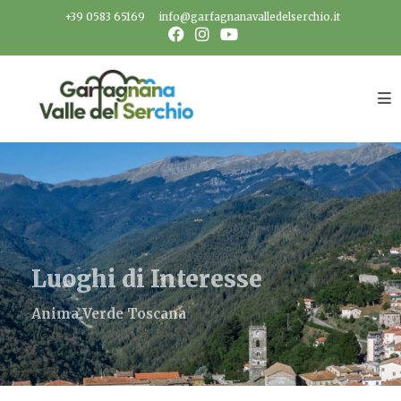
Salta
+39 0583 65169
info@garfagnanavalledelserchio.it
al
contenuto
Luoghi di Interesse
Anima Verde Toscana