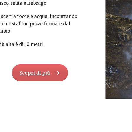
casco, muta e imbrago
isce tra rocce e acqua, incontrando
i e cristalline pozze formate dal
raneo
iù alta è di 10 metri
Scopri di più