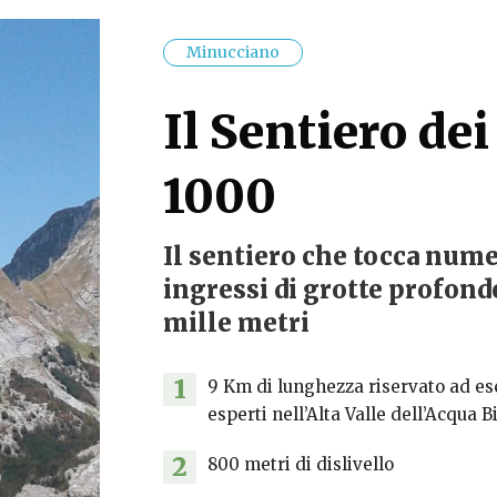
Minucciano
Il Sentiero de
1000
Il sentiero che tocca num
ingressi di grotte profonde
mille metri
1
9 Km di lunghezza riservato ad es
esperti nell’Alta Valle dell’Acqua 
2
800 metri di dislivello