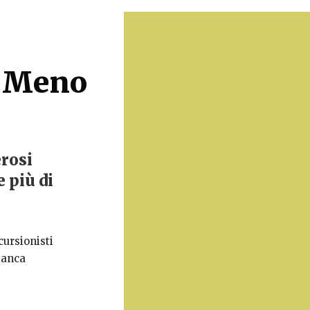
i Meno
erosi
 più di
cursionisti
Bianca