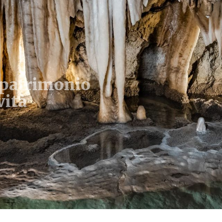
 patrimonio
vità