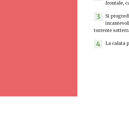
frontale, 
3
Si progred
incantevol
torrente sotter
4
La calata p