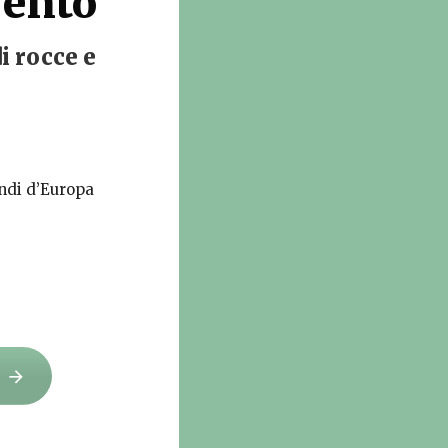
Vento
i rocce e
andi d’Europa