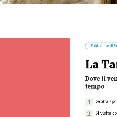
Fabbriche di 
La Ta
Dove il ve
tempo
1
Grotta spe
2
Si visita c