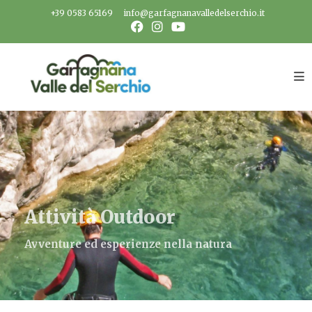
Salta
+39 0583 65169
info@garfagnanavalledelserchio.it
al
contenuto
Attività Outdoor
Avventure ed esperienze nella natura