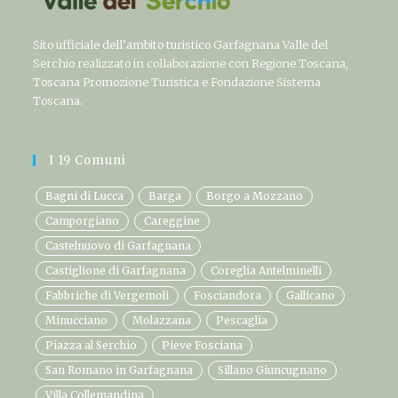
Sito ufficiale dell’ambito turistico Garfagnana Valle del
Serchio realizzato in collaborazione con Regione Toscana,
Toscana Promozione Turistica e Fondazione Sistema
Toscana.
I 19 Comuni
Bagni di Lucca
Barga
Borgo a Mozzano
Camporgiano
Careggine
Castelnuovo di Garfagnana
Castiglione di Garfagnana
Coreglia Antelminelli
Fabbriche di Vergemoli
Fosciandora
Gallicano
Minucciano
Molazzana
Pescaglia
Piazza al Serchio
Pieve Fosciana
San Romano in Garfagnana
Sillano Giuncugnano
Villa Collemandina