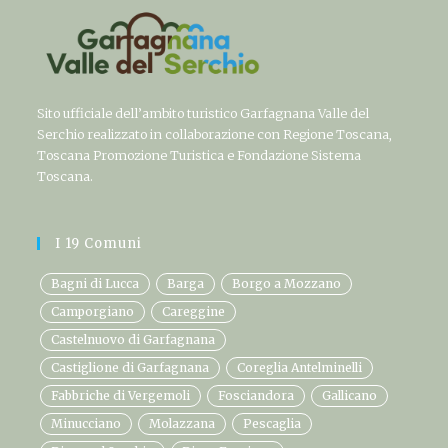
Sito ufficiale dell’ambito turistico Garfagnana Valle del
Serchio realizzato in collaborazione con Regione Toscana,
Toscana Promozione Turistica e Fondazione Sistema
Toscana.
I 19 Comuni
Bagni di Lucca
Barga
Borgo a Mozzano
Camporgiano
Careggine
Castelnuovo di Garfagnana
Castiglione di Garfagnana
Coreglia Antelminelli
Fabbriche di Vergemoli
Fosciandora
Gallicano
Minucciano
Molazzana
Pescaglia