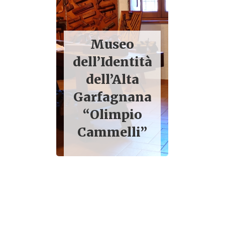
Museo
dell’Identità
dell’Alta
Garfagnana
“Olimpio
Torr
Cammelli”
Barg