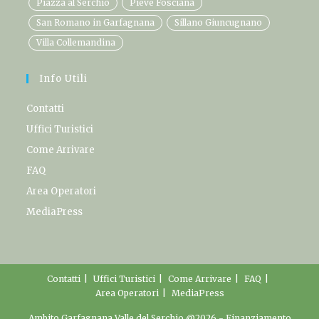
Piazza al Serchio
Pieve Fosciana
San Romano in Garfagnana
Sillano Giuncugnano
Villa Collemandina
Info Utili
Contatti
Uffici Turistici
Come Arrivare
FAQ
Area Operatori
MediaPress
Contatti
Uffici Turistici
Come Arrivare
FAQ
Area Operatori
MediaPress
Ambito Garfagnana Valle del Serchio @2026 -
Finanziamento