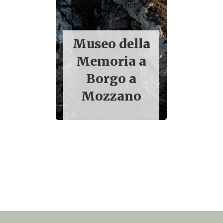
Museo della
Pa
Memoria a
Avve
Borgo a
Selv
Mozzano
Buffa