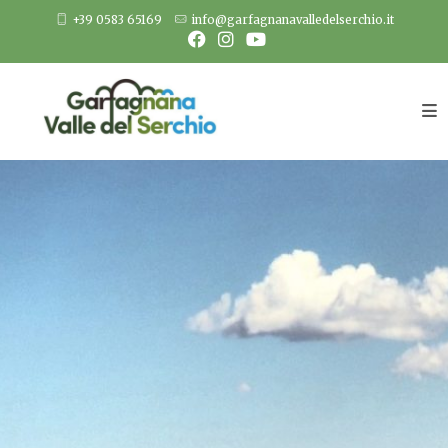
Salta
+39 0583 65169
info@garfagnanavalledelserchio.it
al
contenuto