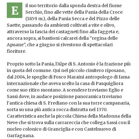
il suo territorio dalla sponda destra del fiume
E
Serchio, fino alle vette della Pania della Croce
(1859 m.), della Pania Secca e del Pizzo delle
Saette, passando da ambienti coltivati a vite e olivo,
attraverso la fascia dei castagneti fino alla faggeta e,
ancora sopra, ai bastioni calcarei della “regina delle
Apuane”, che a giugno si rivestono di spettacolari
fioriture.
Proprio sotto la Pania, l’Alpe di S. Antonio è la frazione più
in quota del comune. Qui nel piccolo cimitero riposano,
dal 2004, le spoglie di Fosco Maraini antropologo di fama
internazionale che aveva scelto la casa di Pasquigliora
come suo ritiro montano. A scendere troviamo Eglio e
Sassi dove, in audace posizione panoramica troviamo
l’antica chiesa di S. Frediano con la sua torre campanaria,
sorta su una più antica rocca distrutta nel 1370.
Caratteristica anche la piccola Chiesa della Madonna della
Neve che si trova sulla carrareccia che collega Sassi con il
nucleo colonico di Granciglia e con Castelnuovo di
Garfagnana.