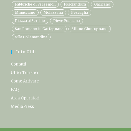
Fabbriche di Vergemoli
Fosciandora
Gallicano
Minucciano
Molazzana
Pescaglia
Piazza al Serchio
Pieve Fosciana
San Romano in Garfagnana
Sillano Giuncugnano
Villa Collemandina
Info Utili
Contatti
Uffici Turistici
Come Arrivare
FAQ
Area Operatori
MediaPress