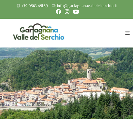
Salta
+39 0583 65169
info@garfagnanavalledelserchio.it
al
contenuto
Minucciano