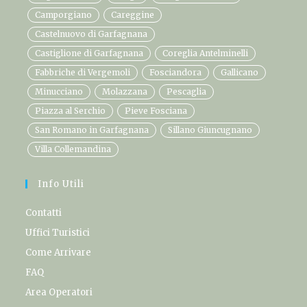
Camporgiano
Careggine
Castelnuovo di Garfagnana
Castiglione di Garfagnana
Coreglia Antelminelli
Fabbriche di Vergemoli
Fosciandora
Gallicano
Minucciano
Molazzana
Pescaglia
Piazza al Serchio
Pieve Fosciana
San Romano in Garfagnana
Sillano Giuncugnano
Villa Collemandina
Info Utili
Contatti
Uffici Turistici
Come Arrivare
FAQ
Area Operatori