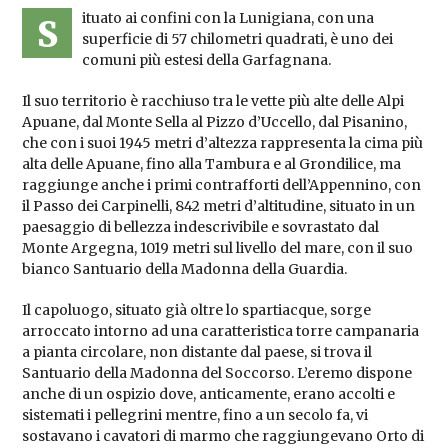
ituato ai confini con la Lunigiana, con una
S
superficie di 57 chilometri quadrati, è uno dei
comuni più estesi della Garfagnana.
Il suo territorio è racchiuso tra le vette più alte delle Alpi
Apuane, dal Monte Sella al Pizzo d’Uccello, dal Pisanino,
che con i suoi 1945 metri d’altezza rappresenta la cima più
alta delle Apuane, fino alla Tambura e al Grondilice, ma
raggiunge anche i primi contrafforti dell’Appennino, con
il Passo dei Carpinelli, 842 metri d’altitudine, situato in un
paesaggio di bellezza indescrivibile e sovrastato dal
Monte Argegna, 1019 metri sul livello del mare, con il suo
bianco Santuario della Madonna della Guardia.
Il capoluogo, situato già oltre lo spartiacque, sorge
arroccato intorno ad una caratteristica torre campanaria
a pianta circolare, non distante dal paese, si trova il
Santuario della Madonna del Soccorso. L’eremo dispone
anche di un ospizio dove, anticamente, erano accolti e
sistemati i pellegrini mentre, fino a un secolo fa, vi
sostavano i cavatori di marmo che raggiungevano Orto di