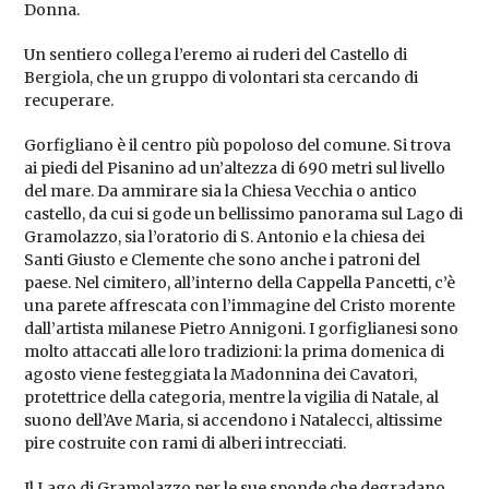
Donna.
Un sentiero collega l’eremo ai ruderi del Castello di
Bergiola, che un gruppo di volontari sta cercando di
recuperare.
Gorfigliano è il centro più popoloso del comune. Si trova
ai piedi del Pisanino ad un’altezza di 690 metri sul livello
del mare. Da ammirare sia la Chiesa Vecchia o antico
castello, da cui si gode un bellissimo panorama sul Lago di
Gramolazzo, sia l’oratorio di S. Antonio e la chiesa dei
Santi Giusto e Clemente che sono anche i patroni del
paese. Nel cimitero, all’interno della Cappella Pancetti, c’è
una parete affrescata con l’immagine del Cristo morente
dall’artista milanese Pietro Annigoni. I gorfiglianesi sono
molto attaccati alle loro tradizioni: la prima domenica di
agosto viene festeggiata la Madonnina dei Cavatori,
protettrice della categoria, mentre la vigilia di Natale, al
suono dell’Ave Maria, si accendono i Natalecci, altissime
pire costruite con rami di alberi intrecciati.
Il Lago di Gramolazzo per le sue sponde che degradano