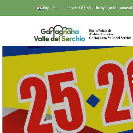
Salta
English
+39 0583 65169
info@garfagnanavalle
al
contenuto
Sito ufficiale di
Ambito Turistico
Garfagnana Valle del Serchio