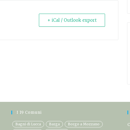
+ iCal / Outlook export
I 19 Comuni
Bagni di Lucca
Barga
Borgo a Mozzano
C