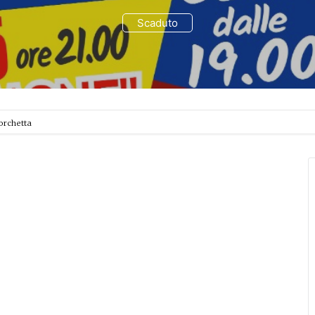
Scaduto
orchetta