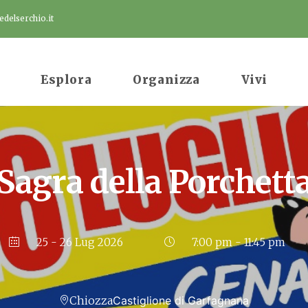
delserchio.it
Esplora
Organizza
Vivi
Sagra della Porchett
25 - 26 Lug 2026
7:00 pm - 11:45 pm
Chiozza
Castiglione di Garfagnana