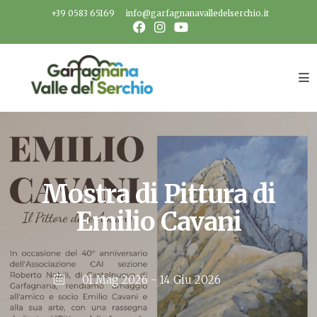
Salta
+39 0583 65169
info@garfagnanavalledelserchio.it
al
contenuto
Mostra di Pittura di
Emilio Cavani
01 Mag 2026
- 14 Giu 2026