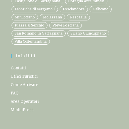
Castiglione di Garfagnana
Coreglia Antelminelli
Fabbriche di Vergemoli
Fosciandora
Gallicano
Minucciano
Molazzana
Pescaglia
Piazza al Serchio
Pieve Fosciana
San Romano in Garfagnana
Sillano Giuncugnano
Villa Collemandina
Info Utili
Contatti
Uffici Turistici
Come Arrivare
FAQ
Area Operatori
MediaPress