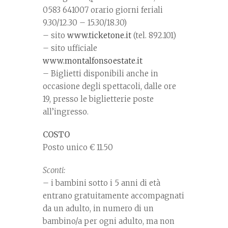
0583 641007 orario giorni feriali
9.30/12.30 – 15.30/18.30)
– sito
www.ticketone.it
(tel. 892.101)
– sito ufficiale
www.montalfonsoestate.it
– Biglietti disponibili anche in
occasione degli spettacoli, dalle ore
19, presso le biglietterie poste
all’ingresso.
COSTO
Posto unico € 11.50
Sconti:
– i bambini sotto i 5 anni di età
entrano gratuitamente accompagnati
da un adulto, in numero di un
bambino/a per ogni adulto, ma non