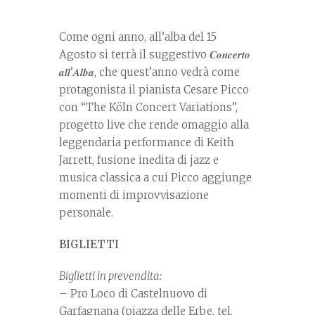
Come ogni anno, all’alba del 15
Agosto si terrà il suggestivo 𝑪𝒐𝒏𝒄𝒆𝒓𝒕𝒐
𝒂𝒍𝒍’𝑨𝒍𝒃𝒂, che quest’anno vedrà come
protagonista il pianista Cesare Picco
con “The Köln Concert Variations”,
progetto live che rende omaggio alla
leggendaria performance di Keith
Jarrett, fusione inedita di jazz e
musica classica a cui Picco aggiunge
momenti di improvvisazione
personale.
BIGLIETTI
Biglietti in prevendita:
– Pro Loco di Castelnuovo di
Garfagnana (piazza delle Erbe, tel.