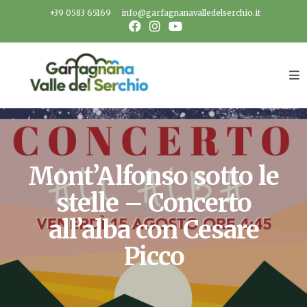
Salta
+39 0583 65169
info@garfagnanavalledelserchio.it
al
contenuto
Mont’Alfonso sotto le
stelle – Concerto
all’alba con Cesare
Picco