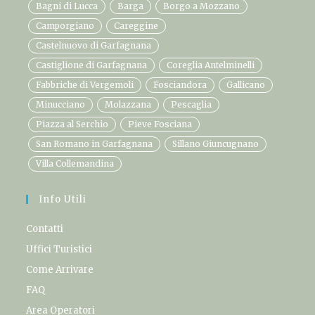
Bagni di Lucca
Barga
Borgo a Mozzano
Camporgiano
Careggine
Castelnuovo di Garfagnana
Castiglione di Garfagnana
Coreglia Antelminelli
Fabbriche di Vergemoli
Fosciandora
Gallicano
Minucciano
Molazzana
Pescaglia
Piazza al Serchio
Pieve Fosciana
San Romano in Garfagnana
Sillano Giuncugnano
Villa Collemandina
Info Utili
Contatti
Uffici Turistici
Come Arrivare
FAQ
Area Operatori