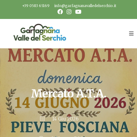
Salta
+39 0583 65169
info@garfagnanavalledelserchio.it
al
contenuto
Mercato A.T.A.
14 Giu 2026