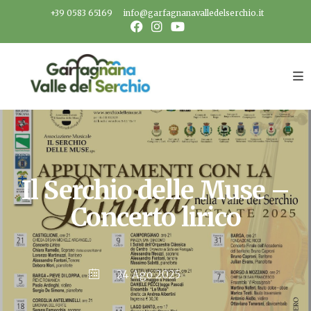
Salta
+39 0583 65169
info@garfagnanavalledelserchio.it
al
contenuto
Il Serchio delle Muse –
Concerto lirico
24 Ago 2025