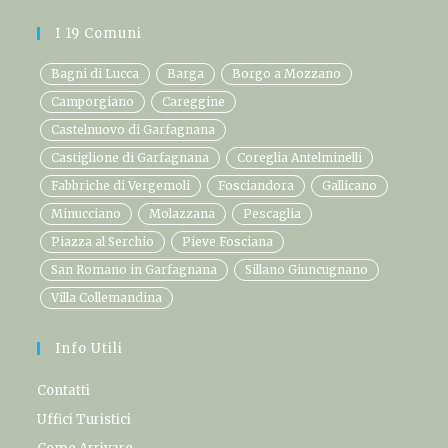
I 19 Comuni
Bagni di Lucca
Barga
Borgo a Mozzano
Camporgiano
Careggine
Castelnuovo di Garfagnana
Castiglione di Garfagnana
Coreglia Antelminelli
Fabbriche di Vergemoli
Fosciandora
Gallicano
Minucciano
Molazzana
Pescaglia
Piazza al Serchio
Pieve Fosciana
San Romano in Garfagnana
Sillano Giuncugnano
Villa Collemandina
Info Utili
Contatti
Uffici Turistici