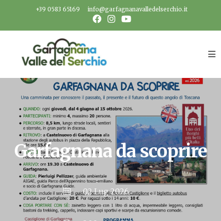
Salta
+39 0583 65169
info@garfagnanavalledelserchio.it
al
contenuto
Garfagnana da scoprire
02 Lug 2026