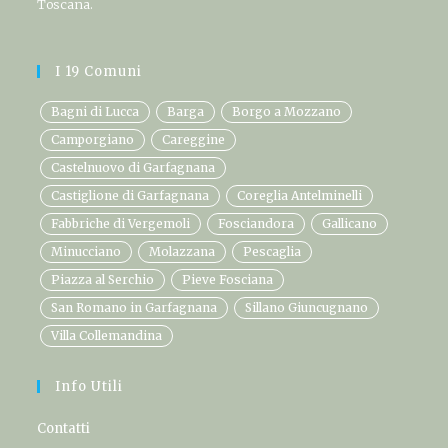
Toscana.
I 19 Comuni
Bagni di Lucca
Barga
Borgo a Mozzano
Camporgiano
Careggine
Castelnuovo di Garfagnana
Castiglione di Garfagnana
Coreglia Antelminelli
Fabbriche di Vergemoli
Fosciandora
Gallicano
Minucciano
Molazzana
Pescaglia
Piazza al Serchio
Pieve Fosciana
San Romano in Garfagnana
Sillano Giuncugnano
Villa Collemandina
Info Utili
Contatti