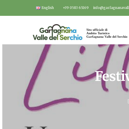
Salta
English
+39 0583 65169
info@garfagnanavalle
al
contenuto
Sito ufficiale di
Ambito Turistico
Garfagnana Valle del Serchio
Festi