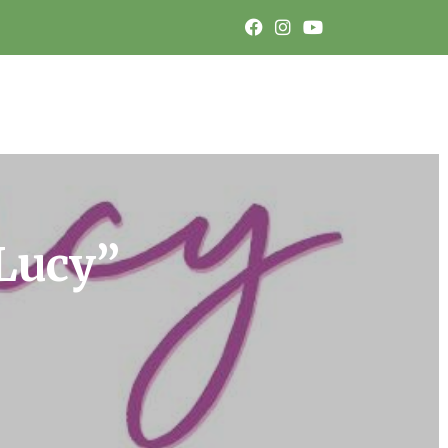
 Lucy”