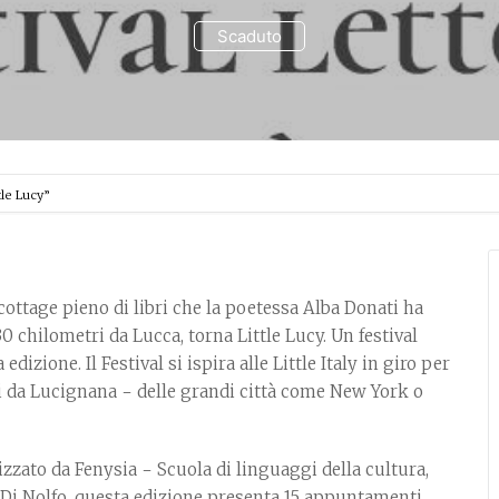
Scaduto
tle Lucy”
cottage pieno di libri che la poetessa Alba Donati ha
0 chilometri da Lucca, torna Little Lucy. Un festival
edizione. Il Festival si ispira alle Little Italy in giro per
ti da Lucignana − delle grandi città come New York o
zzato da Fenysia − Scuola di linguaggi della cultura,
a Di Nolfo, questa edizione presenta 15 appuntamenti