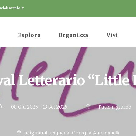
delserchio.it
Esplora
Organizza
Vivi
val Letterario “Little
08 Giu 2025
- 13 Set 2025
Tutto il giorno
Lucignana
Lucignana, Coreglia Antelminelli