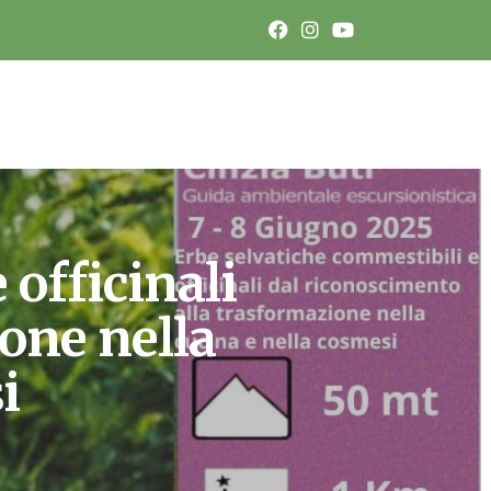
 officinali
ione nella
i