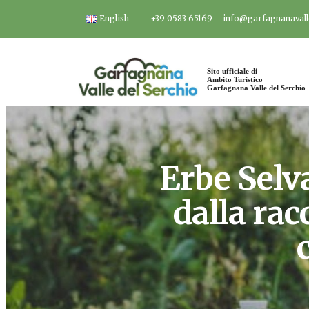
Salta
English
+39 0583 65169
info@garfagnanavalle
al
contenuto
Sito ufficiale di
Ambito Turistico
Garfagnana Valle del Serchio
Erbe Selva
dalla rac