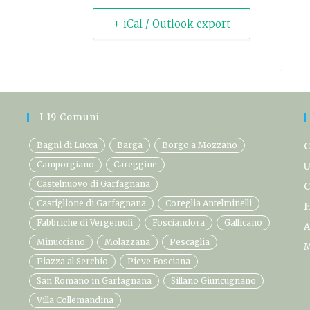
+ iCal / Outlook export
I 19 Comuni
Bagni di Lucca
Barga
Borgo a Mozzano
C
Camporgiano
Careggine
U
Castelnuovo di Garfagnana
C
Castiglione di Garfagnana
Coreglia Antelminelli
F
Fabbriche di Vergemoli
Fosciandora
Gallicano
A
Minucciano
Molazzana
Pescaglia
M
Piazza al Serchio
Pieve Fosciana
San Romano in Garfagnana
Sillano Giuncugnano
Villa Collemandina