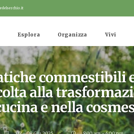
delserchio.it
Esplora
Organizza
Vivi
tiche commestibili e
colta alla trasformaz
cucina e nella cosmes
07 - 08 Giu 2025
8:00 am - 6:00 pm