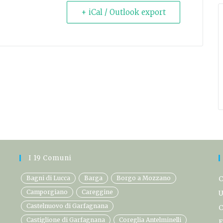
+ iCal / Outlook export
I 19 Comuni
Bagni di Lucca
Barga
Borgo a Mozzano
C
Camporgiano
Careggine
U
Castelnuovo di Garfagnana
C
Castiglione di Garfagnana
Coreglia Antelminelli
F