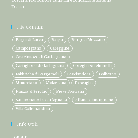
Toscana Promozione Turistica e Fondazione Sistema
Toscana.
I 19 Comuni
Bagni di Lucca
Barga
Borgo a Mozzano
Camporgiano
Careggine
Castelnuovo di Garfagnana
Castiglione di Garfagnana
Coreglia Antelminelli
Fabbriche di Vergemoli
Fosciandora
Gallicano
Minucciano
Molazzana
Pescaglia
Piazza al Serchio
Pieve Fosciana
San Romano in Garfagnana
Sillano Giuncugnano
Villa Collemandina
Info Utili
Contatti