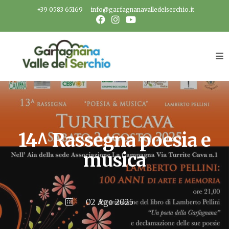
Salta
+39 0583 65169
info@garfagnanavalledelserchio.it
al
contenuto
14^ Rassegna poesia e
musica
02 Ago 2025