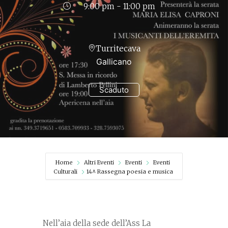
9:00 pm - 11:00 pm
Turritecava
Gallicano
Scaduto
Home
Altri Eventi
Eventi
Eventi
Culturali
14^ Rassegna poesia e musica
Nell’aia della sede dell’Ass La