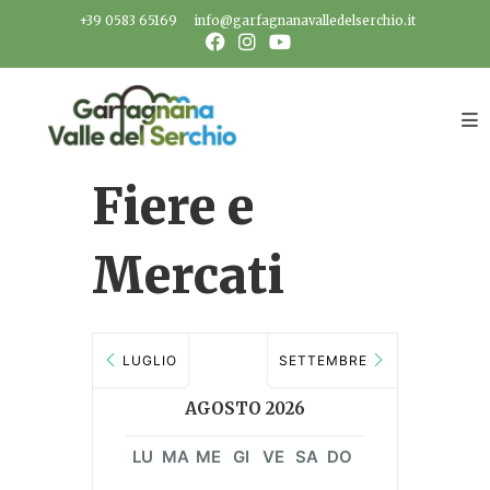
Salta
+39 0583 65169
info@garfagnanavalledelserchio.it
al
contenuto
Fiere e
Mercati
LUGLIO
SETTEMBRE
AGOSTO 2026
LU
MA
ME
GI
VE
SA
DO