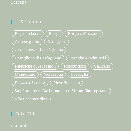
Toscana.
I 19 Comuni
Bagni di Lucca
Barga
Borgo a Mozzano
Camporgiano
Careggine
Castelnuovo di Garfagnana
Castiglione di Garfagnana
Coreglia Antelminelli
Fabbriche di Vergemoli
Fosciandora
Gallicano
Minucciano
Molazzana
Pescaglia
Piazza al Serchio
Pieve Fosciana
San Romano in Garfagnana
Sillano Giuncugnano
Villa Collemandina
Info Utili
Contatti