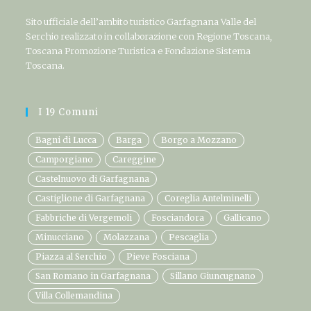
Sito ufficiale dell’ambito turistico Garfagnana Valle del
Serchio realizzato in collaborazione con Regione Toscana,
Toscana Promozione Turistica e Fondazione Sistema
Toscana.
I 19 Comuni
Bagni di Lucca
Barga
Borgo a Mozzano
Camporgiano
Careggine
Castelnuovo di Garfagnana
Castiglione di Garfagnana
Coreglia Antelminelli
Fabbriche di Vergemoli
Fosciandora
Gallicano
Minucciano
Molazzana
Pescaglia
Piazza al Serchio
Pieve Fosciana
San Romano in Garfagnana
Sillano Giuncugnano
Villa Collemandina