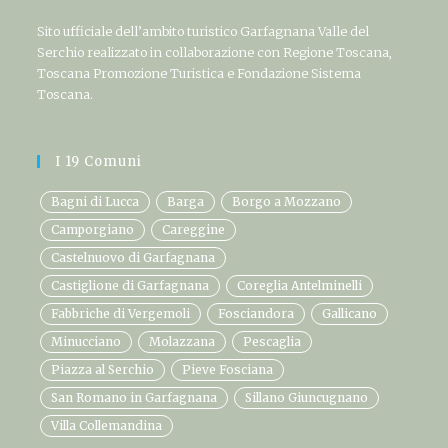
Sito ufficiale dell’ambito turistico Garfagnana Valle del
Serchio realizzato in collaborazione con Regione Toscana,
Toscana Promozione Turistica e Fondazione Sistema
Toscana.
I 19 Comuni
Bagni di Lucca
Barga
Borgo a Mozzano
Camporgiano
Careggine
Castelnuovo di Garfagnana
Castiglione di Garfagnana
Coreglia Antelminelli
Fabbriche di Vergemoli
Fosciandora
Gallicano
Minucciano
Molazzana
Pescaglia
Piazza al Serchio
Pieve Fosciana
San Romano in Garfagnana
Sillano Giuncugnano
Villa Collemandina