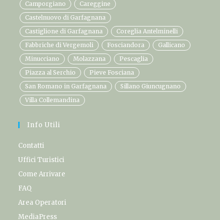
Camporgiano
Careggine
Castelnuovo di Garfagnana
Castiglione di Garfagnana
Coreglia Antelminelli
Fabbriche di Vergemoli
Fosciandora
Gallicano
Minucciano
Molazzana
Pescaglia
Piazza al Serchio
Pieve Fosciana
San Romano in Garfagnana
Sillano Giuncugnano
Villa Collemandina
Info Utili
Contatti
Uffici Turistici
Come Arrivare
FAQ
Area Operatori
MediaPress