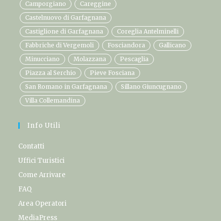
Camporgiano
Careggine
Castelnuovo di Garfagnana
Castiglione di Garfagnana
Coreglia Antelminelli
Fabbriche di Vergemoli
Fosciandora
Gallicano
Minucciano
Molazzana
Pescaglia
Piazza al Serchio
Pieve Fosciana
San Romano in Garfagnana
Sillano Giuncugnano
Villa Collemandina
Info Utili
Contatti
Uffici Turistici
Come Arrivare
FAQ
Area Operatori
MediaPress