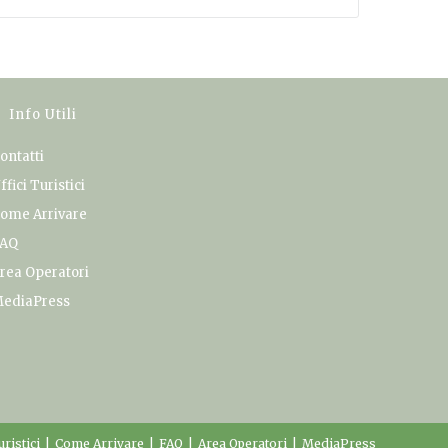
Info Utili
ontatti
ffici Turistici
ome Arrivare
AQ
rea Operatori
ediaPress
uristici
Come Arrivare
FAQ
Area Operatori
MediaPress