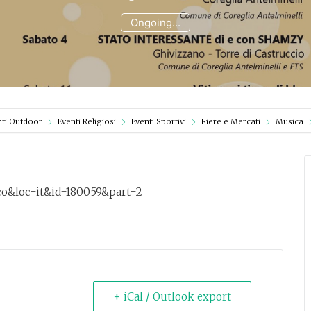
Ongoing...
nti Outdoor
Eventi Religiosi
Eventi Sportivi
Fiere e Mercati
Musica
h=co&loc=it&id=180059&part=2
+ iCal / Outlook export