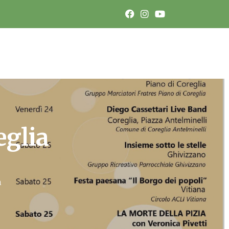
eglia
m