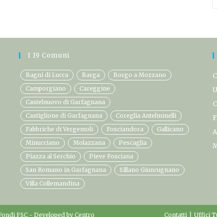
I 19 Comuni
Bagni di Lucca
Barga
Borgo a Mozzano
C
Camporgiano
Careggine
U
Castelnuovo di Garfagnana
C
Castiglione di Garfagnana
Coreglia Antelminelli
F
Fabbriche di Vergemoli
Fosciandora
Gallicano
A
Minucciano
Molazzana
Pescaglia
M
Piazza al Serchio
Pieve Fosciana
San Romano in Garfagnana
Sillano Giuncugnano
Villa Collemandina
Fondi FSC
- Developed by
Centro
Contatti
Uffici T