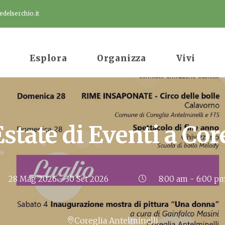
delserchio.it
Esplora
Organizza
Vivi
state di Eventi a Cor
28 Mag 2026
- 30 Set 2026
8:00 am - 6:00 p
Coreglia Antelminelli