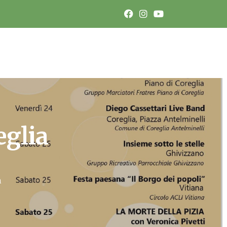
eglia
m