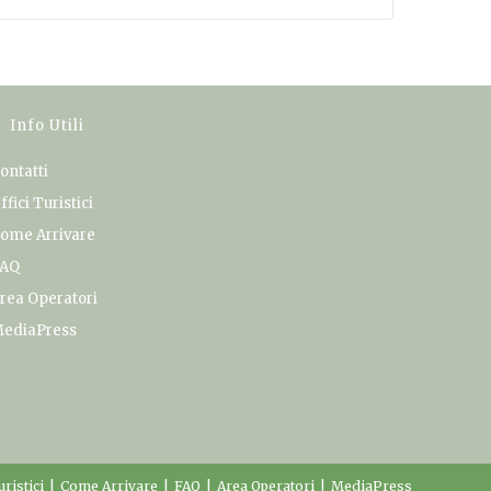
Info Utili
ontatti
ffici Turistici
ome Arrivare
AQ
rea Operatori
ediaPress
uristici
Come Arrivare
FAQ
Area Operatori
MediaPress