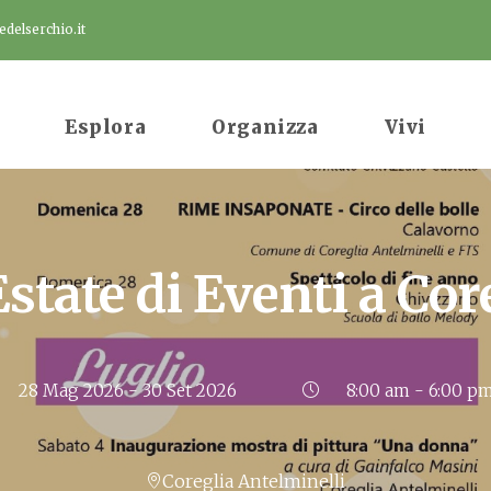
delserchio.it
Esplora
Organizza
Vivi
state di Eventi a Cor
28 Mag 2026
- 30 Set 2026
8:00 am - 6:00 p
Coreglia Antelminelli