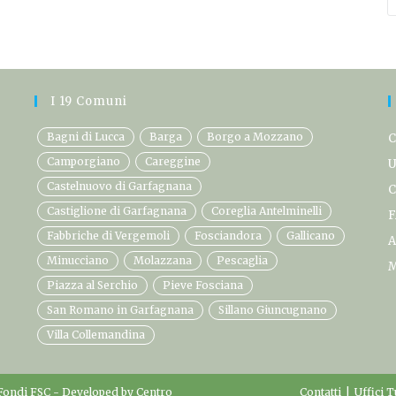
I 19 Comuni
Bagni di Lucca
Barga
Borgo a Mozzano
C
Camporgiano
Careggine
U
Castelnuovo di Garfagnana
C
Castiglione di Garfagnana
Coreglia Antelminelli
F
Fabbriche di Vergemoli
Fosciandora
Gallicano
A
Minucciano
Molazzana
Pescaglia
M
Piazza al Serchio
Pieve Fosciana
San Romano in Garfagnana
Sillano Giuncugnano
Villa Collemandina
Fondi FSC
- Developed by
Centro
Contatti
Uffici T