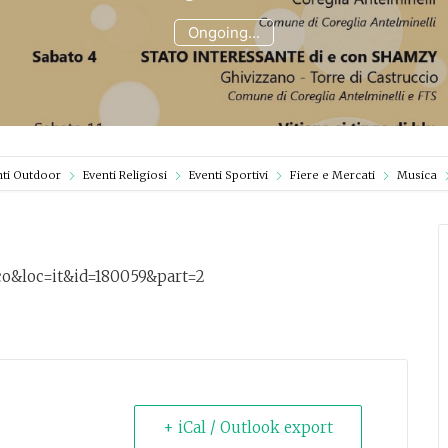
Ongoing...
nti Outdoor
Eventi Religiosi
Eventi Sportivi
Fiere e Mercati
Musica
h=co&loc=it&id=180059&part=2
+ iCal / Outlook export