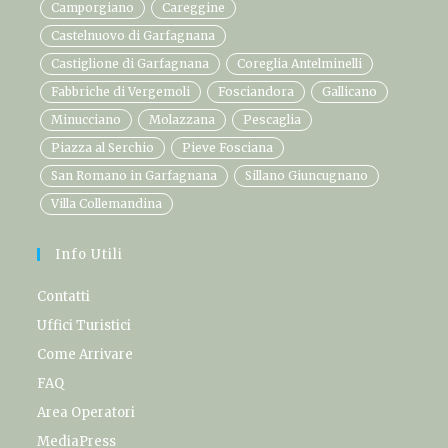
Camporgiano
Careggine
Castelnuovo di Garfagnana
Castiglione di Garfagnana
Coreglia Antelminelli
Fabbriche di Vergemoli
Fosciandora
Gallicano
Minucciano
Molazzana
Pescaglia
Piazza al Serchio
Pieve Fosciana
San Romano in Garfagnana
Sillano Giuncugnano
Villa Collemandina
Info Utili
Contatti
Uffici Turistici
Come Arrivare
FAQ
Area Operatori
MediaPress