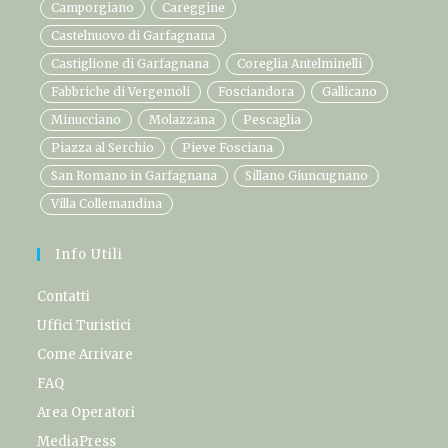
Camporgiano
Careggine
Castelnuovo di Garfagnana
Castiglione di Garfagnana
Coreglia Antelminelli
Fabbriche di Vergemoli
Fosciandora
Gallicano
Minucciano
Molazzana
Pescaglia
Piazza al Serchio
Pieve Fosciana
San Romano in Garfagnana
Sillano Giuncugnano
Villa Collemandina
Info Utili
Contatti
Uffici Turistici
Come Arrivare
FAQ
Area Operatori
MediaPress