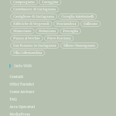
Camporgiano
Careggine
Castelnuovo di Garfagnana
Castiglione di Garfagnana
Coreglia Antelminelli
Fabbriche di Vergemoli
Fosciandora
Gallicano
Minucciano
Molazzana
Pescaglia
Piazza al Serchio
Pieve Fosciana
San Romano in Garfagnana
Sillano Giuncugnano
Villa Collemandina
Info Utili
Contatti
Uffici Turistici
Come Arrivare
FAQ
Area Operatori
MediaPress