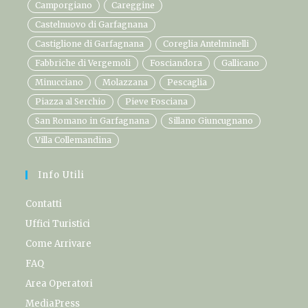
Camporgiano
Careggine
Castelnuovo di Garfagnana
Castiglione di Garfagnana
Coreglia Antelminelli
Fabbriche di Vergemoli
Fosciandora
Gallicano
Minucciano
Molazzana
Pescaglia
Piazza al Serchio
Pieve Fosciana
San Romano in Garfagnana
Sillano Giuncugnano
Villa Collemandina
Info Utili
Contatti
Uffici Turistici
Come Arrivare
FAQ
Area Operatori
MediaPress