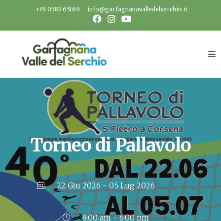
Salta
+39 0583 65169
info@garfagnanavalledelserchio.it
al
contenuto
Torneo di Pallavolo
22 Giu 2026
- 05 Lug 2026
8:00 am - 6:00 pm