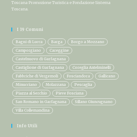
Toscana Promozione Turistica e Fondazione Sistema
Toscana.
I 19 Comuni
Bagni di Lucca
Barga
Borgo a Mozzano
Camporgiano
Careggine
Castelnuovo di Garfagnana
Castiglione di Garfagnana
Coreglia Antelminelli
Fabbriche di Vergemoli
Fosciandora
Gallicano
Minucciano
Molazzana
Pescaglia
Piazza al Serchio
Pieve Fosciana
San Romano in Garfagnana
Sillano Giuncugnano
Villa Collemandina
Info Utili