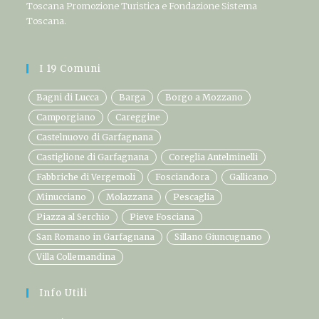
Toscana Promozione Turistica e Fondazione Sistema
Toscana.
I 19 Comuni
Bagni di Lucca
Barga
Borgo a Mozzano
Camporgiano
Careggine
Castelnuovo di Garfagnana
Castiglione di Garfagnana
Coreglia Antelminelli
Fabbriche di Vergemoli
Fosciandora
Gallicano
Minucciano
Molazzana
Pescaglia
Piazza al Serchio
Pieve Fosciana
San Romano in Garfagnana
Sillano Giuncugnano
Villa Collemandina
Info Utili