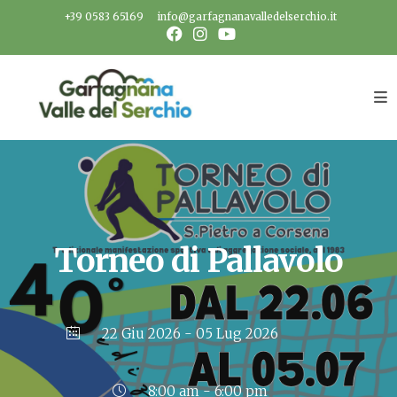
Salta
+39 0583 65169
info@garfagnanavalledelserchio.it
al
contenuto
Torneo di Pallavolo
22 Giu 2026
- 05 Lug 2026
8:00 am - 6:00 pm