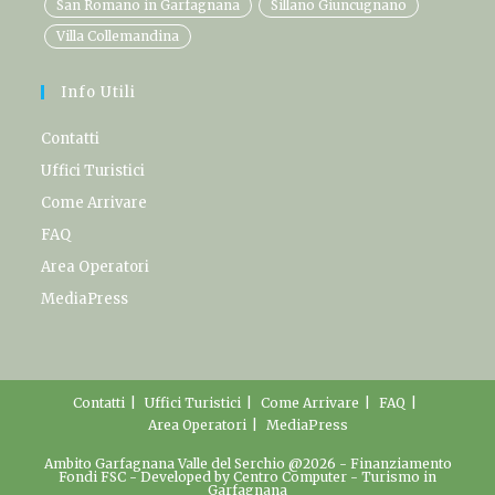
San Romano in Garfagnana
Sillano Giuncugnano
Villa Collemandina
Info Utili
Contatti
Uffici Turistici
Come Arrivare
FAQ
Area Operatori
MediaPress
Contatti
Uffici Turistici
Come Arrivare
FAQ
Area Operatori
MediaPress
Ambito Garfagnana Valle del Serchio @2026 -
Finanziamento
Fondi FSC
- Developed by
Centro Computer
-
Turismo in
Garfagnana