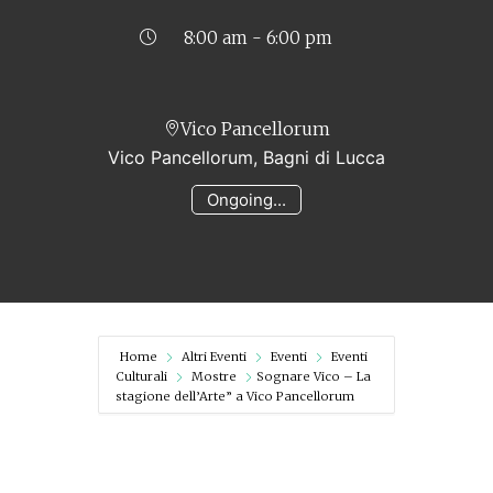
8:00 am - 6:00 pm
Vico Pancellorum
Vico Pancellorum, Bagni di Lucca
Ongoing...
Home
Altri Eventi
Eventi
Eventi
Culturali
Mostre
Sognare Vico – La
stagione dell’Arte” a Vico Pancellorum