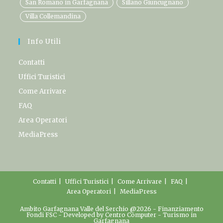
San Romano in Garfagnana
Sillano Giuncugnano
Villa Collemandina
Info Utili
Contatti
Uffici Turistici
Come Arrivare
FAQ
Area Operatori
MediaPress
Contatti
Uffici Turistici
Come Arrivare
FAQ
Area Operatori
MediaPress
Ambito Garfagnana Valle del Serchio @2026 -
Finanziamento
Fondi FSC
- Developed by
Centro Computer
-
Turismo in
Garfagnana