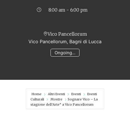
8:00 am - 6:00 pm
Vico Pancellorum
Vico Pancellorum, Bagni di Lucca
Ongoing...
Home
Altri Eventi
Eventi
Eventi
Culturali
Mostre
Sognare Vico – La
stagione dell’Arte” a Vico Pancellorum