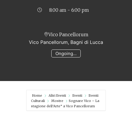
8:00 am - 6:00 pm
Vico Pancellorum
Vico Pancellorum, Bagni di Lucca
Ongoing...
Home
Altri Eventi
Eventi
Eventi
Culturali
Mostre
Sognare Vico – La
stagione dell’Arte” a Vico Pancellorum