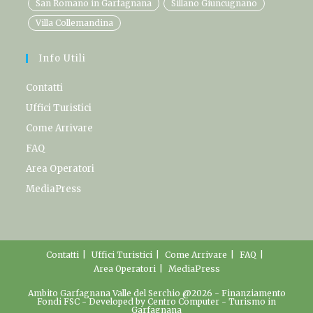
San Romano in Garfagnana
Sillano Giuncugnano
Villa Collemandina
Info Utili
Contatti
Uffici Turistici
Come Arrivare
FAQ
Area Operatori
MediaPress
Contatti
Uffici Turistici
Come Arrivare
FAQ
Area Operatori
MediaPress
Ambito Garfagnana Valle del Serchio @2026 -
Finanziamento
Fondi FSC
- Developed by
Centro Computer
-
Turismo in
Garfagnana