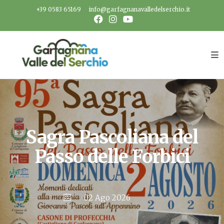
Salta
+39 0583 65169
info@garfagnanavalledelserchio.it
al
contenuto
Sagra Pascoliana del
Passo delle Forbici
02 Ago 2026