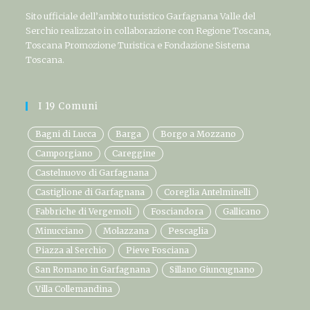
Sito ufficiale dell’ambito turistico Garfagnana Valle del
Serchio realizzato in collaborazione con Regione Toscana,
Toscana Promozione Turistica e Fondazione Sistema
Toscana.
I 19 Comuni
Bagni di Lucca
Barga
Borgo a Mozzano
Camporgiano
Careggine
Castelnuovo di Garfagnana
Castiglione di Garfagnana
Coreglia Antelminelli
Fabbriche di Vergemoli
Fosciandora
Gallicano
Minucciano
Molazzana
Pescaglia
Piazza al Serchio
Pieve Fosciana
San Romano in Garfagnana
Sillano Giuncugnano
Villa Collemandina