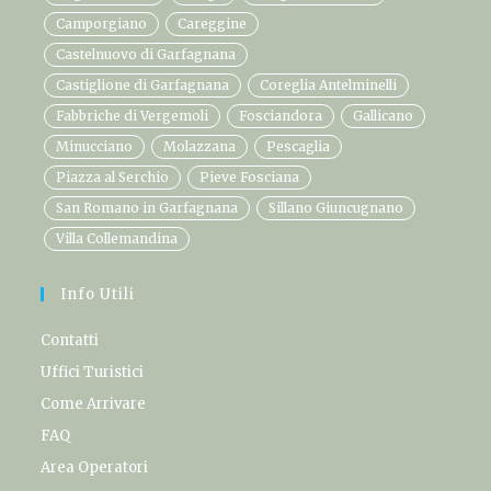
Camporgiano
Careggine
Castelnuovo di Garfagnana
Castiglione di Garfagnana
Coreglia Antelminelli
Fabbriche di Vergemoli
Fosciandora
Gallicano
Minucciano
Molazzana
Pescaglia
Piazza al Serchio
Pieve Fosciana
San Romano in Garfagnana
Sillano Giuncugnano
Villa Collemandina
Info Utili
Contatti
Uffici Turistici
Come Arrivare
FAQ
Area Operatori