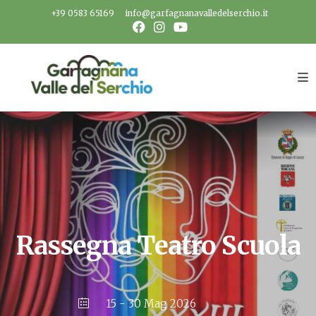
Salta
+39 0583 65169
info@garfagnanavalledelserchio.it
al
contenuto
Rassegna Teatro Scuola
15 - 30 Mag 2026