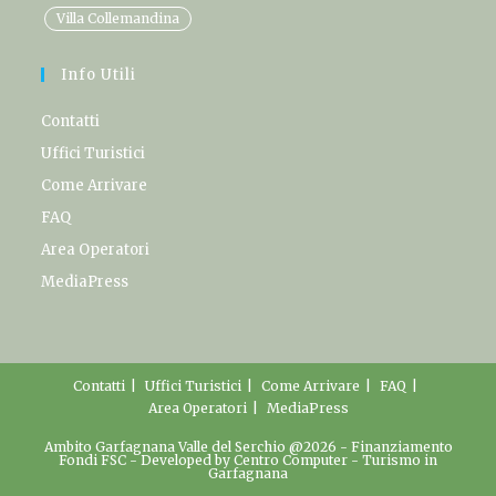
Villa Collemandina
Info Utili
Contatti
Uffici Turistici
Come Arrivare
FAQ
Area Operatori
MediaPress
Contatti
Uffici Turistici
Come Arrivare
FAQ
Area Operatori
MediaPress
Ambito Garfagnana Valle del Serchio @2026 -
Finanziamento
Fondi FSC
- Developed by
Centro Computer
-
Turismo in
Garfagnana