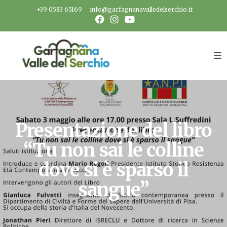
Salta
+39 0583 65169
info@garfagnanavalledelserchio.it
al
contenuto
Presentazione del libro
“Tu non sai le colline
dove si è sparso il
sangue”