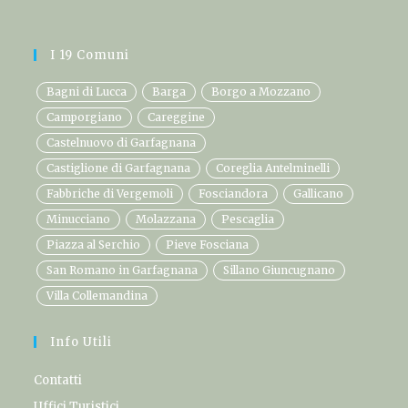
I 19 Comuni
Bagni di Lucca
Barga
Borgo a Mozzano
Camporgiano
Careggine
Castelnuovo di Garfagnana
Castiglione di Garfagnana
Coreglia Antelminelli
Fabbriche di Vergemoli
Fosciandora
Gallicano
Minucciano
Molazzana
Pescaglia
Piazza al Serchio
Pieve Fosciana
San Romano in Garfagnana
Sillano Giuncugnano
Villa Collemandina
Info Utili
Contatti
Uffici Turistici