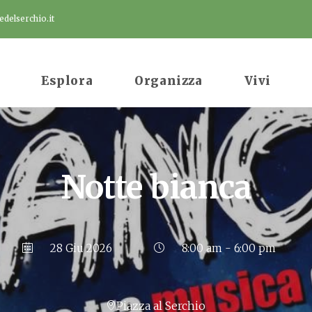
delserchio.it
Esplora
Organizza
Vivi
Notte bianca
28 Giu 2026
8:00 am - 6:00 pm
Piazza al Serchio