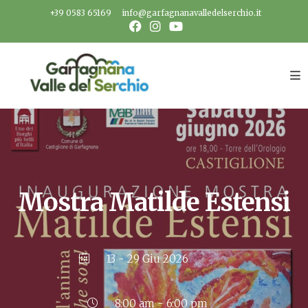
Salta
+39 0583 65169
info@garfagnanavalledelserchio.it
al
contenuto
Mostra Matilde Estensi
13 - 29 Giu 2026
8:00 am - 6:00 pm