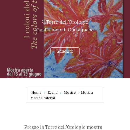
Torre dell'Orologio
Castiglione di Garfagnana
Scaduto
Home
Eventi
Mostre
Mostra
Matilde Estensi
Presso la Torre dell’Orologio mostra