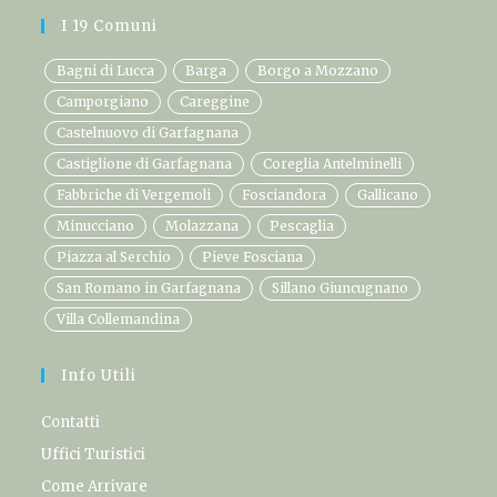
I 19 Comuni
Bagni di Lucca
Barga
Borgo a Mozzano
Camporgiano
Careggine
Castelnuovo di Garfagnana
Castiglione di Garfagnana
Coreglia Antelminelli
Fabbriche di Vergemoli
Fosciandora
Gallicano
Minucciano
Molazzana
Pescaglia
Piazza al Serchio
Pieve Fosciana
San Romano in Garfagnana
Sillano Giuncugnano
Villa Collemandina
Info Utili
Contatti
Uffici Turistici
Come Arrivare