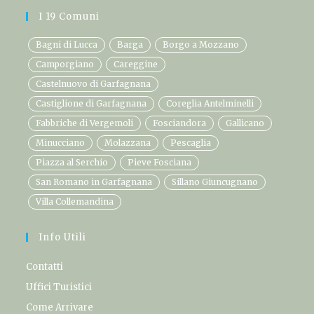
I 19 Comuni
Bagni di Lucca
Barga
Borgo a Mozzano
Camporgiano
Careggine
Castelnuovo di Garfagnana
Castiglione di Garfagnana
Coreglia Antelminelli
Fabbriche di Vergemoli
Fosciandora
Gallicano
Minucciano
Molazzana
Pescaglia
Piazza al Serchio
Pieve Fosciana
San Romano in Garfagnana
Sillano Giuncugnano
Villa Collemandina
Info Utili
Contatti
Uffici Turistici
Come Arrivare