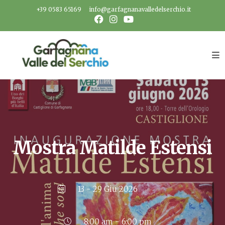
Salta
+39 0583 65169
info@garfagnanavalledelserchio.it
al
contenuto
Mostra Matilde Estensi
13 - 29 Giu 2026
8:00 am - 6:00 pm