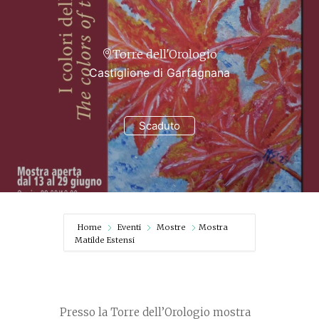
Torre dell'Orologio
Castiglione di Garfagnana
Scaduto
Home
Eventi
Mostre
Mostra
Matilde Estensi
Presso la Torre dell’Orologio mostra