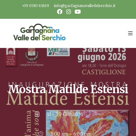
Salta
+39 0583 65169
info@garfagnanavalledelserchio.it
al
contenuto
Mostra Matilde Estensi
13 - 29 Giu 2026
8:00 am - 6:00 pm