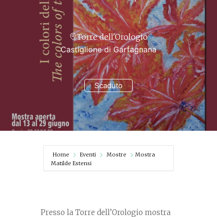
Torre dell'Orologio
Castiglione di Garfagnana
Scaduto
Home
Eventi
Mostre
Mostra
Matilde Estensi
Presso la Torre dell’Orologio mostra