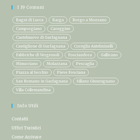
I 19 Comuni
Bagni di Lucca
Barga
Borgo a Mozzano
Camporgiano
Careggine
Castelnuovo di Garfagnana
Castiglione di Garfagnana
Coreglia Antelminelli
Fabbriche di Vergemoli
Fosciandora
Gallicano
Minucciano
Molazzana
Pescaglia
Piazza al Serchio
Pieve Fosciana
San Romano in Garfagnana
Sillano Giuncugnano
Villa Collemandina
Info Utili
Contatti
Uffici Turistici
Come Arrivare