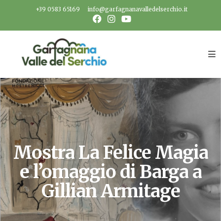
Salta
+39 0583 65169
info@garfagnanavalledelserchio.it
al
contenuto
Mostra La Felice Magia
e l’omaggio di Barga a
Gillian Armitage