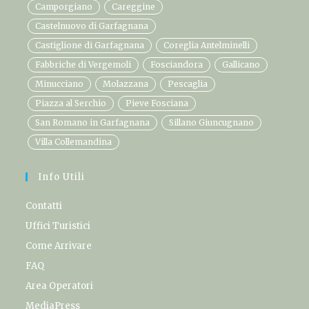
Camporgiano
Careggine
Castelnuovo di Garfagnana
Castiglione di Garfagnana
Coreglia Antelminelli
Fabbriche di Vergemoli
Fosciandora
Gallicano
Minucciano
Molazzana
Pescaglia
Piazza al Serchio
Pieve Fosciana
San Romano in Garfagnana
Sillano Giuncugnano
Villa Collemandina
Info Utili
Contatti
Uffici Turistici
Come Arrivare
FAQ
Area Operatori
MediaPress