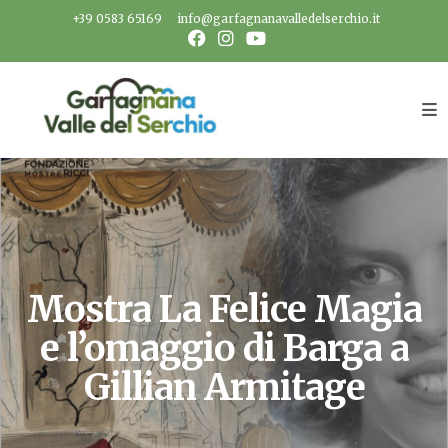
Salta
+39 0583 65169
info@garfagnanavalledelserchio.it
al
contenuto
Mostra La Felice Magia
e l’omaggio di Barga a
Gillian Armitage