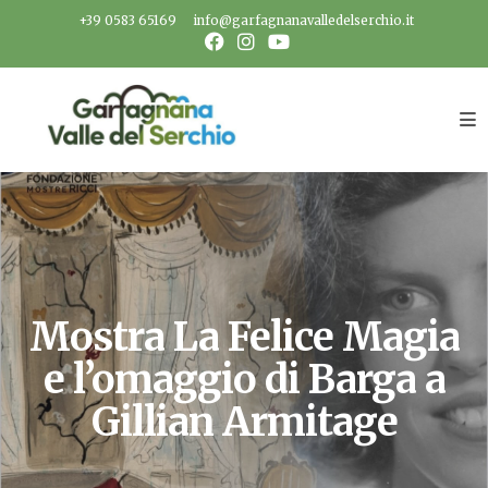
Salta
+39 0583 65169
info@garfagnanavalledelserchio.it
al
contenuto
Mostra La Felice Magia
e l’omaggio di Barga a
Gillian Armitage