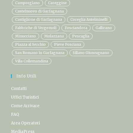
Camporgiano
Careggine
Castelnuovo di Garfagnana
Castiglione di Garfagnana
Coreglia Antelminelli
Fabbriche di Vergemoli
Fosciandora
Gallicano
Minucciano
Molazzana
Pescaglia
Piazza al Serchio
Pieve Fosciana
San Romano in Garfagnana
Sillano Giuncugnano
Villa Collemandina
Info Utili
Contatti
Uffici Turistici
Come Arrivare
FAQ
Area Operatori
MediaPress