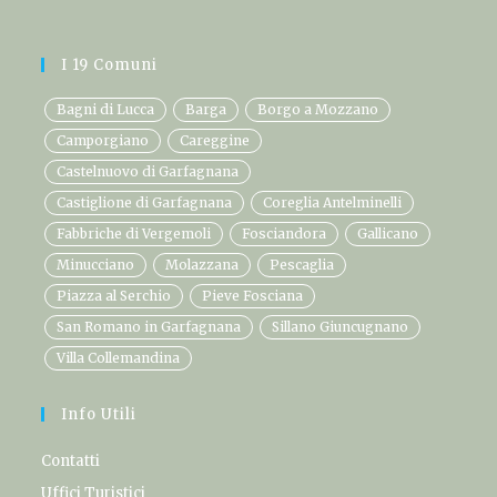
I 19 Comuni
Bagni di Lucca
Barga
Borgo a Mozzano
Camporgiano
Careggine
Castelnuovo di Garfagnana
Castiglione di Garfagnana
Coreglia Antelminelli
Fabbriche di Vergemoli
Fosciandora
Gallicano
Minucciano
Molazzana
Pescaglia
Piazza al Serchio
Pieve Fosciana
San Romano in Garfagnana
Sillano Giuncugnano
Villa Collemandina
Info Utili
Contatti
Uffici Turistici