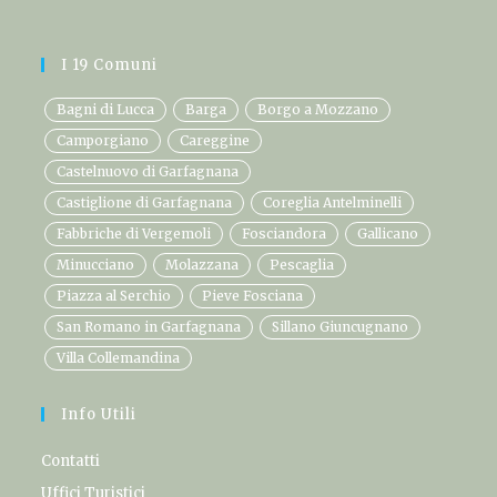
I 19 Comuni
Bagni di Lucca
Barga
Borgo a Mozzano
Camporgiano
Careggine
Castelnuovo di Garfagnana
Castiglione di Garfagnana
Coreglia Antelminelli
Fabbriche di Vergemoli
Fosciandora
Gallicano
Minucciano
Molazzana
Pescaglia
Piazza al Serchio
Pieve Fosciana
San Romano in Garfagnana
Sillano Giuncugnano
Villa Collemandina
Info Utili
Contatti
Uffici Turistici