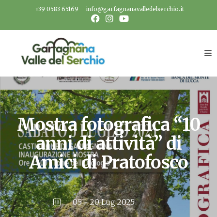
Salta
+39 0583 65169
info@garfagnanavalledelserchio.it
al
contenuto
Mostra fotografica “10
anni di attività” di
Amici di Pratofosco
05 - 20 Lug 2025