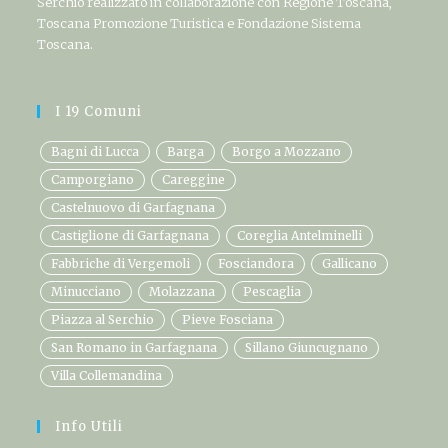
Serchio realizzato in collaborazione con Regione Toscana,
Toscana Promozione Turistica e Fondazione Sistema
Toscana.
I 19 Comuni
Bagni di Lucca
Barga
Borgo a Mozzano
Camporgiano
Careggine
Castelnuovo di Garfagnana
Castiglione di Garfagnana
Coreglia Antelminelli
Fabbriche di Vergemoli
Fosciandora
Gallicano
Minucciano
Molazzana
Pescaglia
Piazza al Serchio
Pieve Fosciana
San Romano in Garfagnana
Sillano Giuncugnano
Villa Collemandina
Info Utili