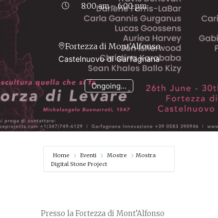
8:00 am - 6:00 pm
Fortezza di Mont'Alfonso
Castelnuovo di Garfagnana
Ongoing...
Home
Eventi
Mostre
Mostra
Digital Stone Project
Presso la Fortezza di Mont’Alfonso