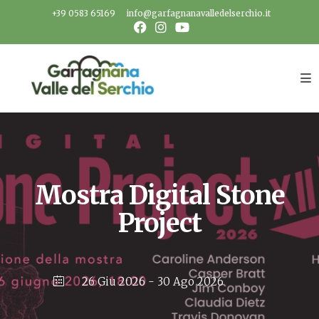
Salta
+39 0583 65169
info@garfagnanavalledelserchio.it
al
contenuto
Mostra Digital Stone
Project
26 Giu 2026
- 30 Ago 2026