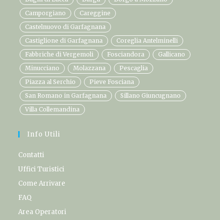
Camporgiano
Careggine
Castelnuovo di Garfagnana
Castiglione di Garfagnana
Coreglia Antelminelli
Fabbriche di Vergemoli
Fosciandora
Gallicano
Minucciano
Molazzana
Pescaglia
Piazza al Serchio
Pieve Fosciana
San Romano in Garfagnana
Sillano Giuncugnano
Villa Collemandina
Info Utili
Contatti
Uffici Turistici
Come Arrivare
FAQ
Area Operatori